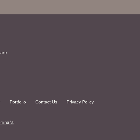
dare
y
Portfolio
Contact Us
Privacy Policy
ming 🚀