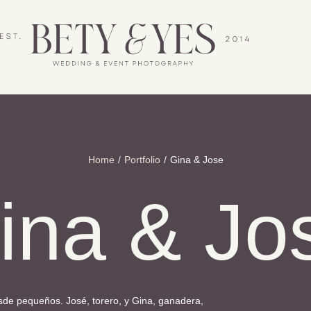
Home
/
Portfolio
/
Gina & Jose
ina & Jo
de pequeños. José, torero, y Gina, ganadera,