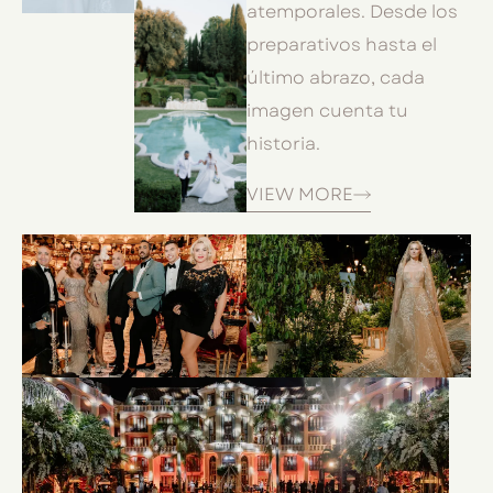
atemporales. Desde los
preparativos hasta el
último abrazo, cada
imagen cuenta tu
historia.
VIEW MORE