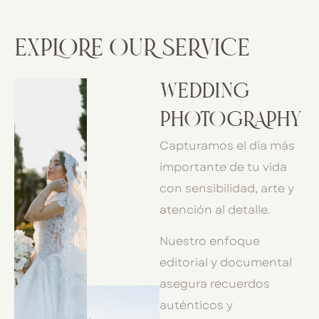
EXPLORE OUR SERVICE
WEDDING
PHOTOGRAPHY
Capturamos el día más
importante de tu vida
con sensibilidad, arte y
atención al detalle.
Nuestro enfoque
editorial y documental
asegura recuerdos
auténticos y