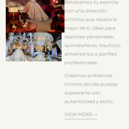
Retratamos tu esencia
con una dirección
artística que resalta lo
mejor de ti. Ideal para
sesiones personales,
quinceañeras, bautizos,
aniversarios o perfiles
profesionales.
Creamos ambientes
íntimos donde puedas
expresarte con
autenticidad y estilo.
VIEW MORE