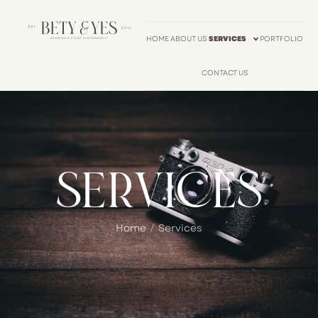
HOME
ABOUT US
SERVICES
PORTFOLIO
CONTACT US
Services
Home
/
Services